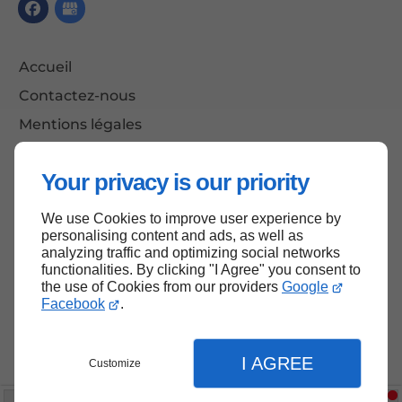
Accueil
Contactez-nous
Mentions légales
Plan du site
Your privacy is our priority
We use Cookies to improve user experience by
Haut de page
personalising content and ads, as well as
analyzing traffic and optimizing social networks
functionalities. By clicking "I Agree" you consent to
the use of Cookies from our providers
Google
Facebook
.
I AGREE
Customize